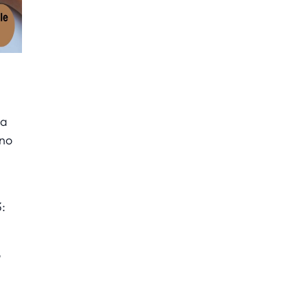
la
ono
:
o