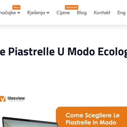
Novi
Ažurirati
načajke
Rješenja
Cijene
Blog
Kontakt
Eng
le Piastrelle U Modo Ecolo