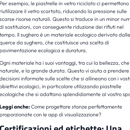
Per esempio, le piastrelle in vetro riciclato ci permettono 
riutilizzare il vetro scartato, riducendo la pressione sulle
scarse risorse naturali. Questo si traduce in un minor nu
di sostituzioni, con conseguente riduzione dei rifiuti nel
tempo. Il sughero è un materiale ecologico derivato dall
querce da sughero, che costituisce una scelta di
pavimentazione ecologica e duratura.
Ogni materiale ha i suoi vantaggi, tra cui la bellezza, che
naturale, e la grande durata. Questo vi aiuta a prendere
decisioni informate sulle scelte che si allineano con i vost
obiettivi ecologici, in particolare utilizzando piastrelle
ecologiche che si adattano splendidamente al vostro spa
Leggi anche:
Come progettare stanze perfettamente
proporzionate con le app di visualizzazione?
Certificazioni ed etichette: Una