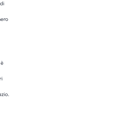
di
mero
e
 è
ri
zio.