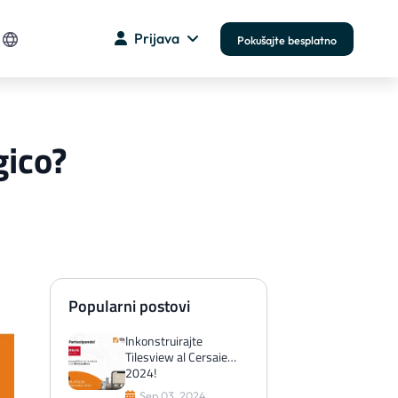
Prijava
Pokušajte besplatno
gico?
Popularni postovi
Inkonstruirajte
Tilesview al Cersaie
2024!
Sep 03, 2024