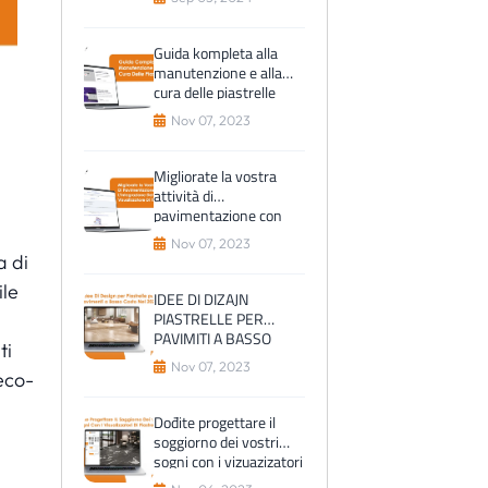
Guida kompleta alla
manutenzione e alla
cura delle piastrelle
Nov 07, 2023
Migliorate la vostra
attività di
pavimentazione con
l'Integrazione del
Nov 07, 2023
vizuazatore di Tilesview
a di
ile
IDEE DI DIZAJN
PIASTRELLE PER
PAVIMITI A BASSO
ti
COSTO NEL 2023
Nov 07, 2023
 eco-
Dođite progettare il
soggiorno dei vostri
sogni con i vizuazizatori
di piastrelle?