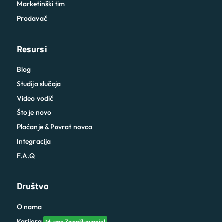
Marketinški tim
Prodavač
Resursi
Blog
Studija slučaja
Video vodič
Što je novo
Plaćanje & Povrat novca
Integracija
F.A.Q
Društvo
O nama
Karijera
Mi smo Zapošljavanje!