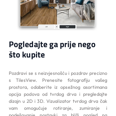
Pogledajte ga prije nego
što kupite
Pozdravi se s neizvjesnošću i pozdrav precizno
s TilesView. Prenesite fotografiju vašeg
prostora, odaberite iz opsežnog asortimana
opcija podova od tvrdog drva i pregledajte
dizajn u 2D i 3D. Vizualizator tvrdog drva čak
vam omogućuje rotiranje, zumiranje i
podešavanje postavki za bliži pogled na