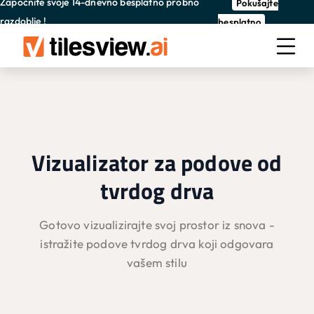
Započnite svoje 14-dnevno besplatno probno
Pokušajte
razdoblje !
besplatno
Vizualizator za podove od
tvrdog drva
Gotovo vizualizirajte svoj prostor iz snova -
istražite podove tvrdog drva koji odgovara
vašem stilu